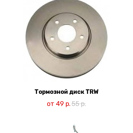
Тормозной диск TRW
от 49
р.
55
р.