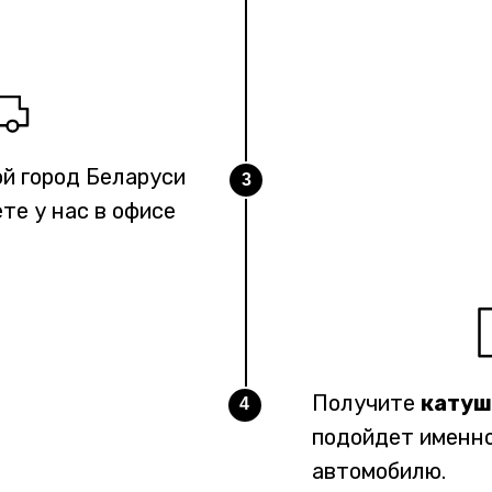
й город Беларуси
3
те у нас в офисе
Получите
катуш
4
подойдет именн
автомобилю.