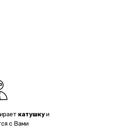
бирает
катушку
и
ся с Вами