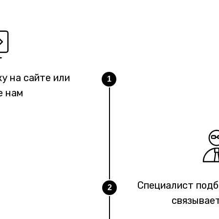
у на сайте или
1
е нам
Специалист под
2
связывает